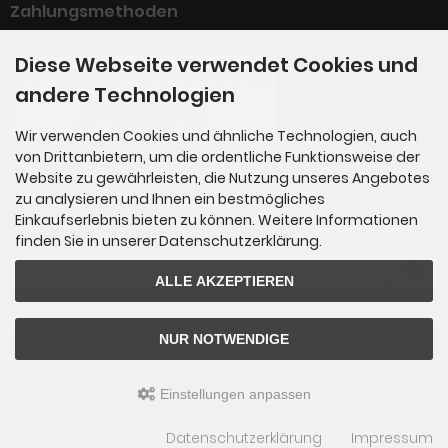
Zahlungsmethoden
Diese Webseite verwendet Cookies und
andere Technologien
Wir verwenden Cookies und ähnliche Technologien, auch
von Drittanbietern, um die ordentliche Funktionsweise der
Website zu gewährleisten, die Nutzung unseres Angebotes
Newsletter-Anmeldung
zu analysieren und Ihnen ein bestmögliches
Einkaufserlebnis bieten zu können. Weitere Informationen
E-Mail-Adresse:
finden Sie in unserer Datenschutzerklärung.
ALLE AKZEPTIEREN
Der Newsletter kann jederzeit hier oder in Ihrem Kundenkonto abb
estellt werden.
NUR NOTWENDIGE
Einstellungen anpassen
Tonwerk Store © 2026 | Template © 2009-2026 by
mod
ified eCommerce Shopsoftware
mod
ified eCommerce Shopsoftware © 2009-2026
Datenschutzerklärung
Impressum