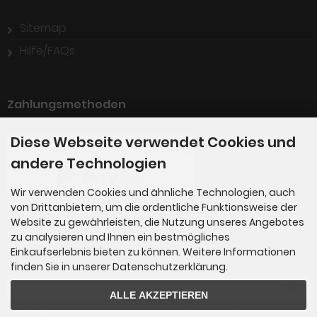
Sitemap
Hilfe/FAQs
Zahlungsmethoden
Diese Webseite verwendet Cookies und
andere Technologien
Wir verwenden Cookies und ähnliche Technologien, auch
von Drittanbietern, um die ordentliche Funktionsweise der
Website zu gewährleisten, die Nutzung unseres Angebotes
Newsletter-Anmeldung
zu analysieren und Ihnen ein bestmögliches
Einkaufserlebnis bieten zu können. Weitere Informationen
E-Mail-Adresse:
finden Sie in unserer Datenschutzerklärung.
ALLE AKZEPTIEREN
Der Newsletter kann jederzeit hier oder in Ihrem Kundenkonto abb