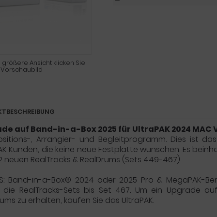
 größere Ansicht klicken Sie
 Vorschaubild
KTBESCHREIBUNG
de auf Band-in-a-Box 2025 für UltraPAK 2024 MAC 
sitions-, Arrangier- und Begleitprogramm. Dies ist d
AK Kunden, die keine neue Festplatte wünschen. Es bein
2 neuen RealTracks & RealDrums (Sets 449-467).
IS: Band-in-a-Box® 2024 oder 2025 Pro & MegaPAK-Ben
n die RealTracks-Sets bis Set 467. Um ein Upgrade auf
ums zu erhalten, kaufen Sie das UltraPAK.