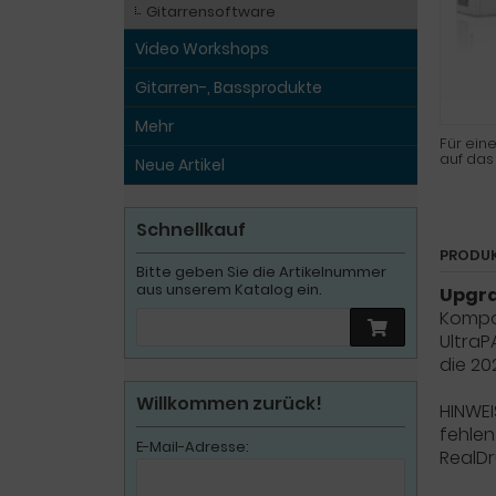
Gitarrensoftware
Video Workshops
Gitarren-, Bassprodukte
Mehr
Für eine
auf das
Neue Artikel
Schnellkauf
PRODU
Bitte geben Sie die Artikelnummer
aus unserem Katalog ein.
Upgra
Kompo
UltraP
die 20
Willkommen zurück!
HINWE
fehle
E-Mail-Adresse:
RealDr