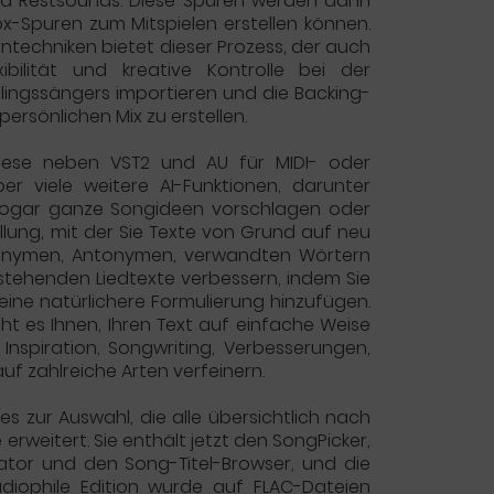
und Restsounds. Diese Spuren werden dann
x-Spuren zum Mitspielen erstellen können.
rntechniken bietet dieser Prozess, der auch
ibilität und kreative Kontrolle bei der
blingssängers importieren und die Backing-
ersönlichen Mix zu erstellen.
diese neben VST2 und AU für MIDI- oder
 viele weitere AI-Funktionen, darunter
nd sogar ganze Songideen vorschlagen oder
ellung, mit der Sie Texte von Grund auf neu
Synonymen, Antonymen, verwandten Wörtern
estehenden Liedtexte verbessern, indem Sie
eine natürlichere Formulierung hinzufügen.
ht es Ihnen, Ihren Text auf einfache Weise
Inspiration, Songwriting, Verbesserungen,
uf zahlreiche Arten verfeinern.
es zur Auswahl, die alle übersichtlich nach
erweitert. Sie enthält jetzt den SongPicker,
rator und den Song-Titel-Browser, und die
udiophile Edition wurde auf FLAC-Dateien