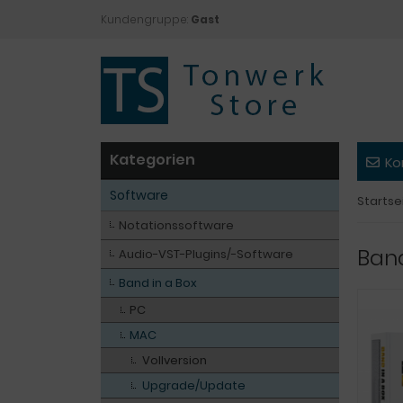
Kundengruppe:
Gast
Kategorien
Ko
Software
Startse
Notationssoftware
Ban
Audio-VST-Plugins/-Software
Band in a Box
PC
MAC
Vollversion
Upgrade/Update