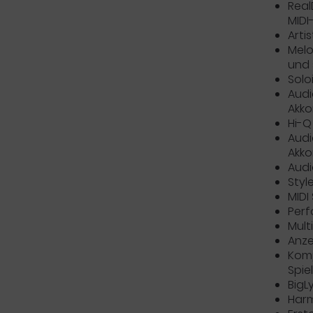
Real
MIDI
Arti
Melo
und 
Solo
Audi
Akko
Hi-Q
Audi
Akko
Audi
Styl
MIDI
Perf
Mult
Anze
Kom
Spie
BigL
Harm