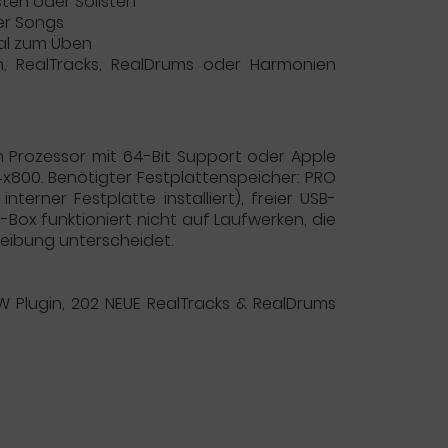
sten oder Solisten
er Songs
eal zum Üben
en, RealTracks, RealDrums oder Harmonien
con Prozessor mit 64-Bit Support oder Apple
24x800. Benötigter Festplattenspeicher: PRO
terner Festplatte installiert), freier USB-
-Box funktioniert nicht auf Laufwerken, die
reibung unterscheidet.
W Plugin, 202 NEUE RealTracks & RealDrums