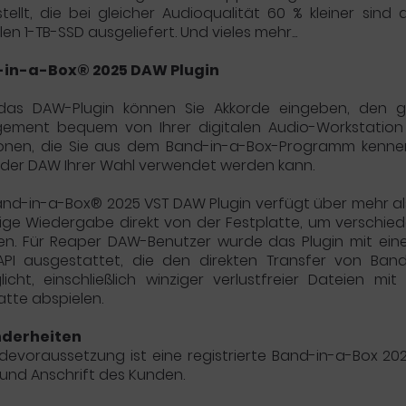
ellt, die bei gleicher Audioqualität 60 % kleiner sind
len 1-TB-SSD ausgeliefert. Und vieles mehr...
in-a-Box® 2025 DAW Plugin
das DAW-Plugin können Sie Akkorde eingeben, den g
gement bequem von Ihrer digitalen Audio-Workstation
ionen, die Sie aus dem Band-in-a-Box-Programm kennen
 der DAW Ihrer Wahl verwendet werden kann.
nd-in-a-Box® 2025 VST DAW Plugin verfügt über mehr al
ige Wiedergabe direkt von der Festplatte, um verschied
len. Für Reaper DAW-Benutzer wurde das Plugin mit eine
PI ausgestattet, die den direkten Transfer von Band
icht, einschließlich winziger verlustfreier Dateien m
atte abspielen.
derheiten
evoraussetzung ist eine registrierte Band-in-a-Box 20
nd Anschrift des Kunden.