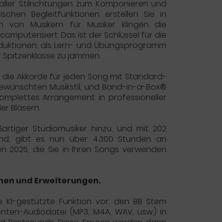
aller Stilrichtungen zum Komponieren und
schen Begleitfunktionen erstellen Sie in
n von Musikern für Musiker klingen die
mputerisiert. Das ist der Schlüssel für die
oduktionen, als Lern- und Übungsprogramm
r Spitzenklasse zu jammen.
 die Akkorde für jeden Song mit Standard-
gewünschten Musikstil, und Band-in-a-Box®
 komplettes Arrangement in professioneller
er Bläsern.
artiger Studiomusiker hinzu, und mit 202
sind, gibt es nun über 4.300 Stunden an
n 2025, die Sie in Ihren Songs verwenden
nen und Erweiterungen.
e KI-gestützte Funktion vor: den BB Stem
menten-Audiodatei (MP3, M4A, WAV, usw.) in