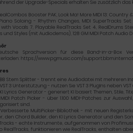
hrend der Upgrade-Specials erhalten Sie zusätzlich das
ealCombos Booster PAK, Look Ma! More MIDI 13: Country & 
iano Soloing - Rhythm Changes, MIDI SuperTracks Set 4
with Vocals 7, Playable RealTracks Set 4, RealDrums Ste
 und Styles (mit Audiodemos), 128 GM MIDI Patch Audio 
hör
eutsche Sprachversion für diese Band-in-a-Box Ve
erladen: https://www.pgmusic.com/support.bbm.internat
res
 BB Stem Splitter - trennt eine Audiodatei mit mehreren I
 VST 3 Unterstützung - nutzen Sie VST 3 PlugIns neben VST
 KI Lyrics Generator - generiert KI basiert Themen, Stile, 
 MIDI Patch Picker - über 1.100 MIDI-Patches zur Auswah
gorisiert sind.
 Verbesserte MultiPicker-Bibliothek - mit neuen Register
er, den Chord Builder, den KI Lyrics Generator und den Son
Tracks - echte Instrumente, aufgenommen von Profimusikern
o RealTracks, funktionieren wie RealTracks, enthalten abe