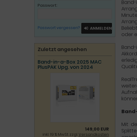
Band-
Passwort:
Arran
Minut
Arrang
Belieb
Passwort vergessen?
ANMELDEN
oder e
Band-i
Zuletzt angesehen
Akkord
erledi
Band-in-a-Box 2025 MAC
Qualit
PlusPAK Upg. von 2024
RealT
weite
Aufna
könne
Band-
Mit de
149,00 EUR
Splitt
inkl. 19 % MwSt. zzgl.
Versandkosten