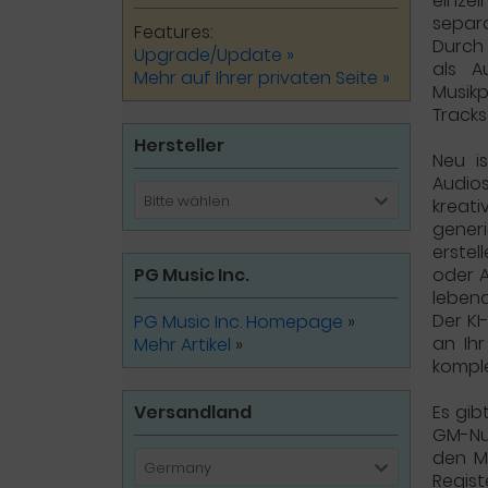
einze
separa
Features:
Durch 
Upgrade/Update »
als 
Mehr auf Ihrer privaten Seite »
Musikp
Tracks
Hersteller
Neu i
Audio
Bitte wählen
kreati
generi
erste
PG Music Inc.
oder A
lebend
Der KI
PG Music Inc. Homepage
»
an Ihr
Mehr Artikel
»
komple
Versandland
Es gib
GM-Num
den MI
Germany
Regist