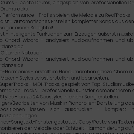
Drums - echte Drums, eingespielt von professionellen 
-Drumtracks.
st Performance - Profis spielen die Melodie zu RealTracks
dist - automatisches Erstellen kompletter Songs aus dem N
sogar einem Songtitel!
ist - intelligente Funktionen zum Erzeugen äußerst musikal
o-Chord-Wizard - analysiert Audioaufnahmen und übe
rdanzeige.
 Gitarren Notation
o-Chord-Wizard - analysiert Audioaufnahmen und übe
rdanzeige.
o-Harmonies - erstellt im Handumdrehen ganze Chöre mit
eMaker - Styles selbst erstellen und bearbeiten.
 SuperTracks - MIDI-Tracks, gespielt von Top-Studiomusik
ormance Tracks - professionelle Künstler demonstrieren d
iStyles - bis zu 24 Substyles in einem Song erstellen.
igen/Bearbeiten von Musik in Pianorollen-Darstellung ode
positionen lassen sich ausdrucken - komplett 
lbezeichnungen.
yrics-Songtext-Fenster gestattet Copy/Paste von Texte
onisieren der Melodie oder Echtzeit-Harmonisierung au