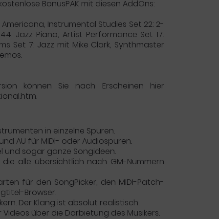
 kostenlose BonusPAK mit diesen AddOns:
Americana, Instrumental Studies Set 22: 2-
4: Jazz Piano, Artist Performance Set 17:
ms Set 7: Jazz mit Mike Clark, Synthmaster
Demos.
rsion können Sie nach Erscheinen hier
ional.htm.
nstrumenten in einzelne Spuren.
 und AU für MIDI- oder Audiospuren.
Titel und sogar ganze Songideen.
l, die alle übersichtlich nach GM-Nummern
karten für den SongPicker, den MIDI-Patch-
gtitel-Browser.
. Der Klang ist absolut realistisch.
r Videos über die Darbietung des Musikers.