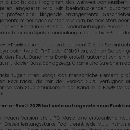
in-a-Box ist das Programm, das weltweit von Musikern 
gieren eingesetzt wird. Mit beeindruckenden automati
en professionell klingende Arrangements. Geschriebe
ements immer nach echten Musikern, niemals starr oder co
theit von Band-in-a-Box bei Livedarbietungen, Audiopr
infach für den Spaß, stundenlang mit einer Live-Band de
n-a-Box® ist so einfach zu bedienen! Geben Sie einfach
symbolen (wie C, Fm7 oder C13b9) ein, wählen Sie den 
gt den Rest... Band-in-a-Box® erstellt automatisch ein
ät mit Klavier, Bass, Schlagzeug, Gitarre und Streichern od
racks fügen Ihren Songs das menschliche Element groß
ren RealTracks, die mit der Version 2025 verfügbar 
hmen von Studiomusikern in der Band-in-a-Box® Versio
n!
in-a-Box® 2025 hat viele aufregende neue Funktio
r neuen Version stellt PG Music eine erstaunliche neu
er! Dieses leistungsstarke Tool trennt jede Multi-Instru