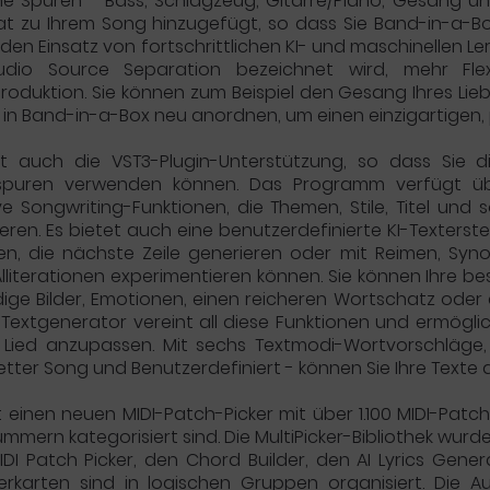
lne Spuren - Bass, Schlagzeug, Gitarre/Piano, Gesang 
t zu Ihrem Song hinzugefügt, so dass Sie Band-in-a-Bo
den Einsatz von fortschrittlichen KI- und maschinellen Le
Audio Source Separation bezeichnet wird, mehr Flex
roduktion. Sie können zum Beispiel den Gesang Ihres Lie
 in Band-in-a-Box neu anordnen, um einen einzigartigen, p
st auch die VST3-Plugin-Unterstützung, so dass Sie 
spuren verwenden können. Das Programm verfügt über
ve Songwriting-Funktionen, die Themen, Stile, Titel u
eren. Es bietet auch eine benutzerdefinierte KI-Texterst
llen, die nächste Zeile generieren oder mit Reimen, 
lliterationen experimentieren können. Sie können Ihre b
ige Bilder, Emotionen, einen reicheren Wortschatz oder 
-Textgenerator vereint all diese Funktionen und ermöglic
 Lied anzupassen. Mit sechs Textmodi-Wortvorschläge, 
tter Song und Benutzerdefiniert - können Sie Ihre Texte a
t einen neuen MIDI-Patch-Picker mit über 1.100 MIDI-Patch
mern kategorisiert sind. Die MultiPicker-Bibliothek wurde 
DI Patch Picker, den Chord Builder, den AI Lyrics Gene
erkarten sind in logischen Gruppen organisiert. Die A