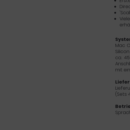
Erst
Dire
'Sca
Viel
erhä
Syst
Mac OS
Silico
ca. 45
Anschl
mit ei
Liefe
Liefer
(Sets 
Betri
Sprac