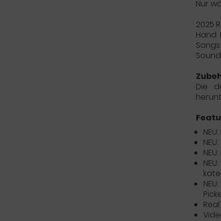
Nur wä
2025 R
Hand P
Songs 
Sounds
Zube
Die d
herunt
Featu
NEU:
NEU:
NEU:
NEU:
kate
NEU:
Pick
Real
Vide