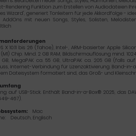
ellen & Bearbeiten neuer Songs, Styles, Harmonien, Melodi
ct-Rendering Funktion zum Erstellen von Audiodateien Ihr
les Wizard', generiert Tonleitern für jede Akkordfolge - id
e AddOns mit neuen Songs, Styles, Solisten, Melodist
ltlich
emanforderungen
 X 10.11 bis 26 (Tahoe), Intel-, ARM-basierter Apple Sili
n (M1) Chip. Mind. 2 GB RAM, Bildschirmauflösung mind. 10
 GB, MegaPAK ca. 55 GB, UltraPAK ca. 205 GB (falls auf in
uss, Internet-Verbindung für Lizenzaktivierung. Band-in-a
nem Dateisystem formatiert sind, das Groß- und Kleinsch
rumfang
ung auf USB-Stick. Enthält Band-in-a-Box® 2025, das DA
449-467).
ebssystem:
Mac
he: Deutsch, Englisch