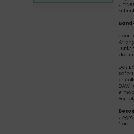
umgest
schnel
Band-
Über 
Arran
Funkt
das in
Das Ba
sofort
erstel
DAW A
ermögl
Festpl
Beson
Upgrad
Name u